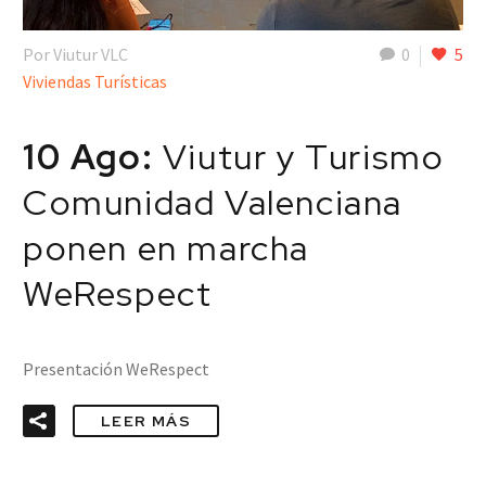
Por Viutur VLC
0
5
Viviendas Turísticas
10 Ago:
Viutur y Turismo
Comunidad Valenciana
ponen en marcha
WeRespect
Presentación WeRespect
LEER MÁS