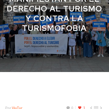
DERECHO AL TURISMO
Y CONTRA LA
TURISMOFOBIA



Por
ViuTur
0
1