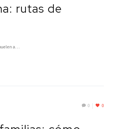
a: rutas de
 huelen a…
0
0