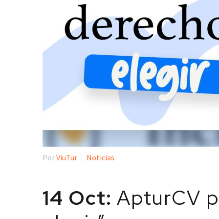
Por
ViuTur
Noticias
14 Oct:
ApturCV pr