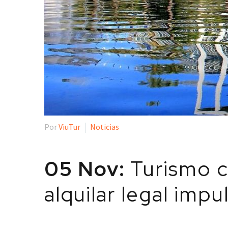
Por
ViuTur
Noticias
05 Nov:
Turismo c
alquilar legal impu