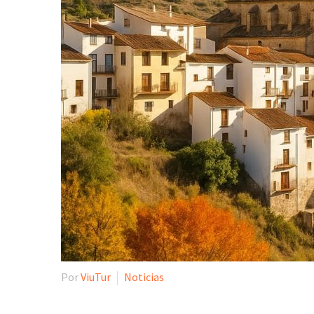
Por
ViuTur
Noticias