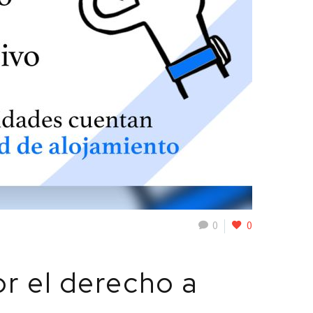
0
0
r el derecho a