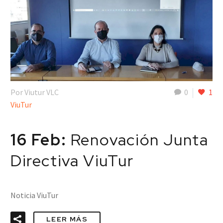
Por Viutur VLC
0
1
ViuTur
16 Feb:
Renovación Junta
Directiva ViuTur
Noticia ViuTur
LEER MÁS