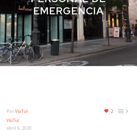
EMERGENCIA


Por
ViuTur
2
ViuTur
abril 6, 2020