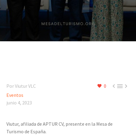



Por Viutur VLC
0
Eventos
junio 4, 2023
Viutur, afiliada de APTUR CV, presente en la Mesa de
Turismo de España.