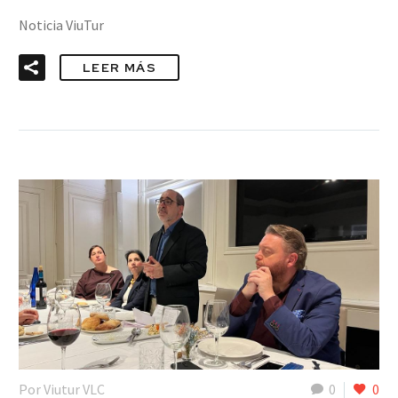
Noticia ViuTur
LEER MÁS
Por Viutur VLC
0
0