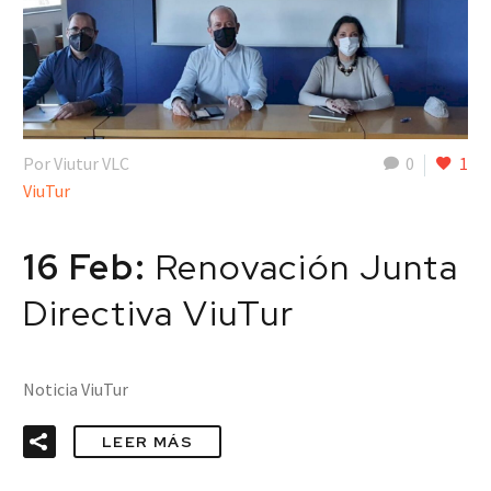
Por Viutur VLC
0
1
ViuTur
16 Feb:
Renovación Junta
Directiva ViuTur
Noticia ViuTur
LEER MÁS